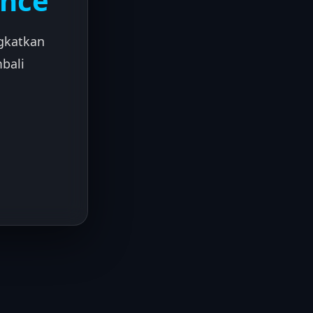
ance
gkatkan
bali