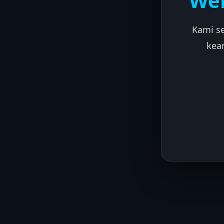
Web
Kami s
kea